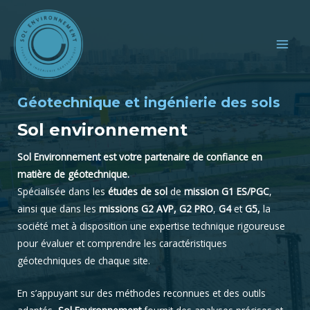
Aller
MAI
au
MEN
contenu
Géotechnique et ingénierie des sols
Sol environnement
Sol Environnement est votre partenaire de confiance en
matière de géotechnique.
Spécialisée dans les
études de sol
de
mission G1
ES/PGC
,
ainsi que dans les
missions G2 AVP,
G2
PRO
,
G4
et
G5,
la
société met à disposition une expertise technique rigoureuse
pour évaluer et comprendre les caractéristiques
géotechniques de chaque site.
En s’appuyant sur des méthodes reconnues et des outils